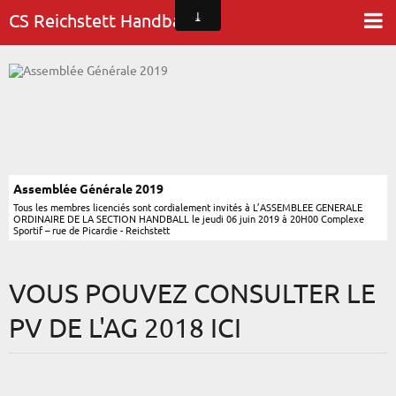
CS Reichstett Handball
Accueil
Club
Entrainements
Résultats et calendriers
Assemblée Générale 2019
Tous les membres licenciés sont cordialement invités à L’ASSEMBLEE GENERALE
Galerie
ORDINAIRE DE LA SECTION HANDBALL le jeudi 06 juin 2019 à 20H00 Complexe
Sportif – rue de Picardie - Reichstett
La salle
Partenaires
VOUS POUVEZ CONSULTER LE
Livre d'or
PV DE L'AG 2018 ICI
Nous contacter